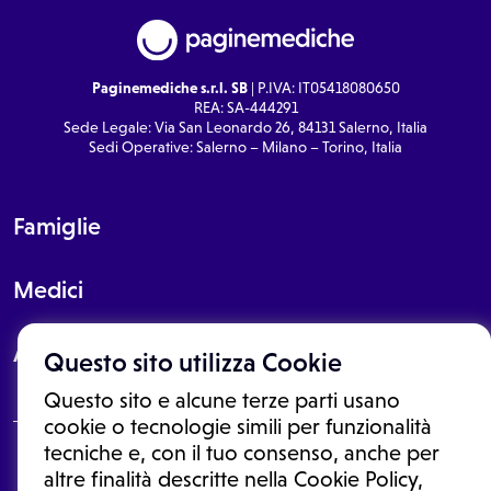
Paginemediche s.r.l. SB
| P.IVA: IT05418080650
REA: SA-444291
Sede Legale: Via San Leonardo 26, 84131 Salerno, Italia
Sedi Operative: Salerno – Milano – Torino, Italia
Famiglie
Medici
About
Questo sito utilizza Cookie
Questo sito e alcune terze parti usano
cookie o tecnologie simili per funzionalità
tecniche e, con il tuo consenso, anche per
Le informazioni proposte in questo sito non sono un consulto medico.
altre finalità descritte nella Cookie Policy,
In nessun caso, queste informazioni sostituiscono un consulto, una