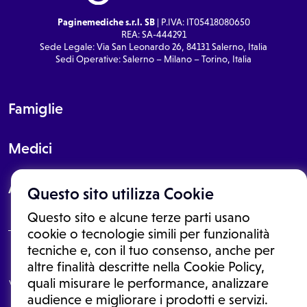
Paginemediche s.r.l. SB
| P.IVA: IT05418080650
REA: SA-444291
Sede Legale: Via San Leonardo 26, 84131 Salerno, Italia
Sedi Operative: Salerno – Milano – Torino, Italia
Famiglie
Medici
About
Questo sito utilizza Cookie
Questo sito e alcune terze parti usano
cookie o tecnologie simili per funzionalità
tecniche e, con il tuo consenso, anche per
Le informazioni proposte in questo sito non sono un consulto medico.
altre finalità descritte nella Cookie Policy,
In nessun caso, queste informazioni sostituiscono un consulto, una
quali misurare le performance, analizzare
visita o una diagnosi formulata dal medico. Non si devono considerare
le informazioni disponibili come suggerimenti per la formulazione di
audience e migliorare i prodotti e servizi.
una diagnosi, la determinazione di un trattamento o l'assunzione o