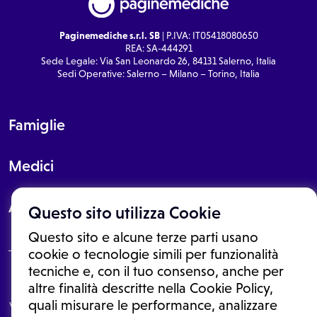
Paginemediche s.r.l. SB
| P.IVA: IT05418080650
REA: SA-444291
Sede Legale: Via San Leonardo 26, 84131 Salerno, Italia
Sedi Operative: Salerno – Milano – Torino, Italia
Famiglie
Medici
About
Questo sito utilizza Cookie
Questo sito e alcune terze parti usano
cookie o tecnologie simili per funzionalità
tecniche e, con il tuo consenso, anche per
Le informazioni proposte in questo sito non sono un consulto medico.
altre finalità descritte nella Cookie Policy,
In nessun caso, queste informazioni sostituiscono un consulto, una
quali misurare le performance, analizzare
visita o una diagnosi formulata dal medico. Non si devono considerare
le informazioni disponibili come suggerimenti per la formulazione di