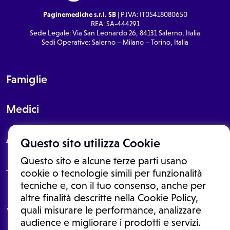
Paginemediche s.r.l. SB
| P.IVA: IT05418080650
REA: SA-444291
Sede Legale: Via San Leonardo 26, 84131 Salerno, Italia
Sedi Operative: Salerno – Milano – Torino, Italia
Famiglie
Medici
About
Questo sito utilizza Cookie
Questo sito e alcune terze parti usano
cookie o tecnologie simili per funzionalità
tecniche e, con il tuo consenso, anche per
Le informazioni proposte in questo sito non sono un consulto medico.
altre finalità descritte nella Cookie Policy,
In nessun caso, queste informazioni sostituiscono un consulto, una
quali misurare le performance, analizzare
visita o una diagnosi formulata dal medico. Non si devono considerare
le informazioni disponibili come suggerimenti per la formulazione di
audience e migliorare i prodotti e servizi.
una diagnosi, la determinazione di un trattamento o l'assunzione o