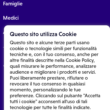
Famiglie
Medici
About
Questo sito utilizza Cookie
Questo sito e alcune terze parti usano
cookie o tecnologie simili per funzionalità
tecniche e, con il tuo consenso, anche per
Le informazioni proposte in questo sito non sono un consulto medico.
altre finalità descritte nella Cookie Policy,
In nessun caso, queste informazioni sostituiscono un consulto, una
quali misurare le performance, analizzare
visita o una diagnosi formulata dal medico. Non si devono considerare
le informazioni disponibili come suggerimenti per la formulazione di
audience e migliorare i prodotti e servizi.
una diagnosi, la determinazione di un trattamento o l'assunzione o
Puoi liberamente prestare, rifiutare o
sospensione di un farmaco senza prima consultare un medico di
medicina generale o uno specialista.
revocare il tuo consenso in qualsiasi
momento, personalizzando le tue
Condizioni di utilizzo
|
Privacy Policy
|
Gestione cookie
Ⓒ 2026 | Tutti i diritti riservati.
preferenze. Cliccando sul pulsante "Accetta
tutti i cookie" acconsenti all'uso di tali
tecnologie per tutte le finalità indicate.