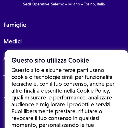
Sedi Operative: Salerno – Milano – Torino, Italia
Famiglie
Medici
About
Questo sito utilizza Cookie
Questo sito e alcune terze parti usano
cookie o tecnologie simili per funzionalità
tecniche e, con il tuo consenso, anche per
Le informazioni proposte in questo sito non sono un consulto medico.
altre finalità descritte nella Cookie Policy,
In nessun caso, queste informazioni sostituiscono un consulto, una
quali misurare le performance, analizzare
visita o una diagnosi formulata dal medico. Non si devono considerare
le informazioni disponibili come suggerimenti per la formulazione di
audience e migliorare i prodotti e servizi.
una diagnosi, la determinazione di un trattamento o l'assunzione o
Puoi liberamente prestare, rifiutare o
sospensione di un farmaco senza prima consultare un medico di
medicina generale o uno specialista.
revocare il tuo consenso in qualsiasi
momento, personalizzando le tue
Condizioni di utilizzo
|
Privacy Policy
|
Gestione cookie