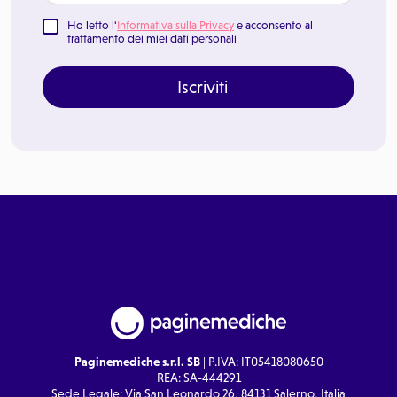
Ho letto l'
Informativa sulla Privacy
e acconsento al
trattamento dei miei dati personali
Iscriviti
Paginemediche s.r.l. SB
| P.IVA: IT05418080650
REA: SA-444291
Sede Legale: Via San Leonardo 26, 84131 Salerno, Italia