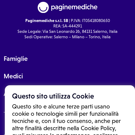
Paginemediche s.r.l. SB
| P.IVA: IT05418080650
REA: SA-444291
Sede Legale: Via San Leonardo 26, 84131 Salerno, Italia
Sedi Operative: Salerno – Milano – Torino, Italia
Famiglie
Medici
About
Questo sito utilizza Cookie
Questo sito e alcune terze parti usano
cookie o tecnologie simili per funzionalità
tecniche e, con il tuo consenso, anche per
Le informazioni proposte in questo sito non sono un consulto medico.
altre finalità descritte nella Cookie Policy,
In nessun caso, queste informazioni sostituiscono un consulto, una
visita o una diagnosi formulata dal medico. Non si devono considerare