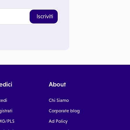
Iscriviti
dici
About
cedi
Chi Siamo
istrati
Corporate blog
G/PLS
Ad Policy