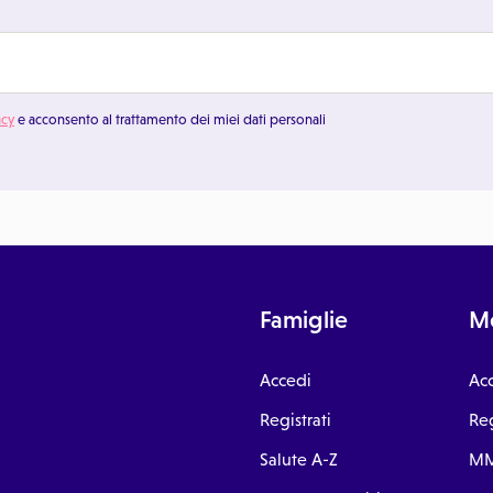
acy
e acconsento al trattamento dei miei dati personali
Famiglie
Me
Accedi
Ac
Registrati
Reg
Salute A-Z
MM