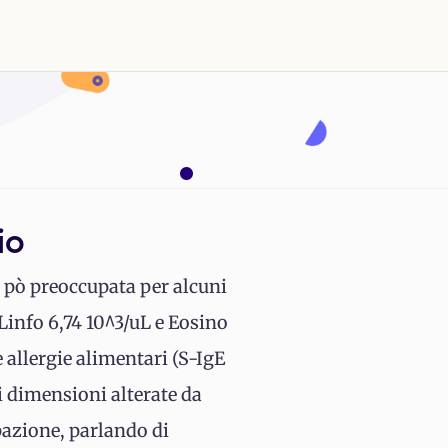
io
n pò preoccupata per alcuni
info 6,74 10^3/uL e Eosino
 allergie alimentari (S-IgE
di dimensioni alterate da
pazione, parlando di