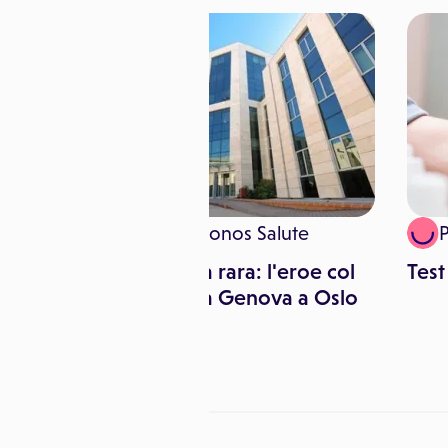
e
Adnkronos Salute
, cosa
Chirurgia rara: l'eroe col
Test
bisturi da Genova a Oslo