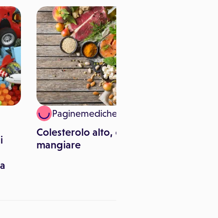
Paginemediche
Adnkro
Colesterolo alto, cosa
Chirurgia 
i
mangiare
bisturi d
na