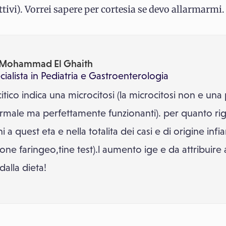
ivi). Vorrei sapere per cortesia se devo allarmarmi.
 Mohammad El Ghaith
ialista in
Pediatria
e
Gastroenterologia
ico indica una microcitosi (la microcitosi non e una 
 normale ma perfettamente funzionanti). per quanto rigu
 a quest eta e nella totalita dei casi e di origine inf
one faringeo,tine test).l aumento ige e da attribuire a
alla dieta!