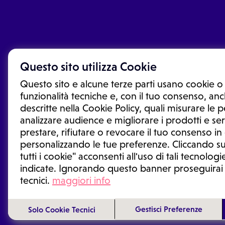
Questo sito utilizza Cookie
Questo sito e alcune terze parti usano cookie o 
funzionalità tecniche e, con il tuo consenso, anch
descritte nella Cookie Policy, quali misurare le
analizzare audience e migliorare i prodotti e ser
prestare, rifiutare o revocare il tuo consenso i
Le informazioni proposte in questo sito non sono un co
sostituiscono un consulto, una visita o una diagnosi fo
personalizzando le tue preferenze. Cliccando su
informazioni disponibili come suggerimenti per la form
tutti i cookie" acconsenti all'uso di tali tecnologie
trattamento o l'assunzione o sospensione di un farmac
indicate. Ignorando questo banner proseguirai
generale o uno specialista.
tecnici.
maggiori info
Condizioni di utilizzo
|
Privacy Policy
|
Gestione cookie
Gestisci Preferenze
Solo Cookie Tecnici