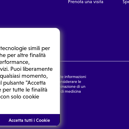
Prenota una visita
Spe
tecnologie simili per
e per altre finalità
 performance,
vizi. Puoi liberamente
n qualsiasi momento,
nsulto medico. In nessun caso, queste informazioni
rmulata dal medico. Non si devono considerare le
l pulsante "Accetta
ulazione di una diagnosi, la determinazione di un
 per tutte le finalità
o senza prima consultare un medico di medicina
 con solo cookie
Ⓒ 2025 | Tutti i diritti riservati.
Accetta tutti i Cookie