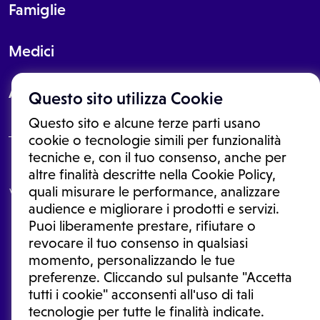
Famiglie
Medici
About
Questo sito utilizza Cookie
Questo sito e alcune terze parti usano
cookie o tecnologie simili per funzionalità
tecniche e, con il tuo consenso, anche per
Le informazioni proposte in questo sito non sono un consulto medico.
altre finalità descritte nella Cookie Policy,
In nessun caso, queste informazioni sostituiscono un consulto, una
quali misurare le performance, analizzare
visita o una diagnosi formulata dal medico. Non si devono considerare
le informazioni disponibili come suggerimenti per la formulazione di
audience e migliorare i prodotti e servizi.
una diagnosi, la determinazione di un trattamento o l'assunzione o
Puoi liberamente prestare, rifiutare o
sospensione di un farmaco senza prima consultare un medico di
medicina generale o uno specialista.
revocare il tuo consenso in qualsiasi
momento, personalizzando le tue
Condizioni di utilizzo
|
Privacy Policy
|
Gestione cookie
Ⓒ 2025 | Tutti i diritti riservati.
preferenze. Cliccando sul pulsante "Accetta
tutti i cookie" acconsenti all'uso di tali
tecnologie per tutte le finalità indicate.