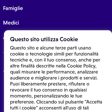
Famiglie
Medici
About
Questo sito utilizza Cookie
Questo sito e alcune terze parti usano
cookie o tecnologie simili per funzionalità
tecniche e, con il tuo consenso, anche per
Le informazioni proposte in questo sito non sono un consulto medico.
altre finalità descritte nella Cookie Policy,
In nessun caso, queste informazioni sostituiscono un consulto, una
quali misurare le performance, analizzare
visita o una diagnosi formulata dal medico. Non si devono considerare
le informazioni disponibili come suggerimenti per la formulazione di
audience e migliorare i prodotti e servizi.
una diagnosi, la determinazione di un trattamento o l'assunzione o
Puoi liberamente prestare, rifiutare o
sospensione di un farmaco senza prima consultare un medico di
medicina generale o uno specialista.
revocare il tuo consenso in qualsiasi
momento, personalizzando le tue
Condizioni di utilizzo
|
Privacy Policy
|
Gestione cookie
Ⓒ 2025 | Tutti i diritti riservati.
preferenze. Cliccando sul pulsante "Accetta
tutti i cookie" acconsenti all'uso di tali