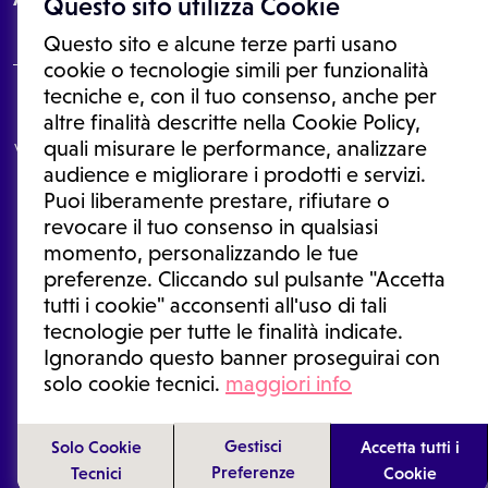
Questo sito utilizza Cookie
Questo sito e alcune terze parti usano
cookie o tecnologie simili per funzionalità
tecniche e, con il tuo consenso, anche per
Le informazioni proposte in questo sito non sono un consulto medico.
altre finalità descritte nella Cookie Policy,
In nessun caso, queste informazioni sostituiscono un consulto, una
quali misurare le performance, analizzare
visita o una diagnosi formulata dal medico. Non si devono considerare
le informazioni disponibili come suggerimenti per la formulazione di
audience e migliorare i prodotti e servizi.
una diagnosi, la determinazione di un trattamento o l'assunzione o
Puoi liberamente prestare, rifiutare o
sospensione di un farmaco senza prima consultare un medico di
medicina generale o uno specialista.
revocare il tuo consenso in qualsiasi
momento, personalizzando le tue
Condizioni di utilizzo
|
Privacy Policy
|
Gestione cookie
Ⓒ 2026 | Tutti i diritti riservati.
preferenze. Cliccando sul pulsante "Accetta
tutti i cookie" acconsenti all'uso di tali
tecnologie per tutte le finalità indicate.
Ignorando questo banner proseguirai con
solo cookie tecnici.
maggiori info
Gestisci
Solo Cookie
Accetta tutti i
Preferenze
Tecnici
Cookie