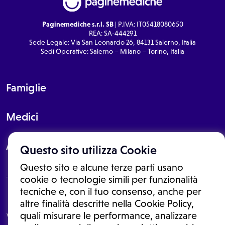
Paginemediche s.r.l. SB
| P.IVA: IT05418080650
REA: SA-444291
Sede Legale: Via San Leonardo 26, 84131 Salerno, Italia
Sedi Operative: Salerno – Milano – Torino, Italia
Famiglie
Medici
About
Questo sito utilizza Cookie
Questo sito e alcune terze parti usano
cookie o tecnologie simili per funzionalità
tecniche e, con il tuo consenso, anche per
Le informazioni proposte in questo sito non sono un consulto medico.
altre finalità descritte nella Cookie Policy,
In nessun caso, queste informazioni sostituiscono un consulto, una
quali misurare le performance, analizzare
visita o una diagnosi formulata dal medico. Non si devono considerare
le informazioni disponibili come suggerimenti per la formulazione di