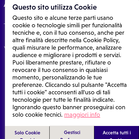
About
Questo sito utilizza Cookie
Questo sito e alcune terze parti usano
cookie o tecnologie simili per funzionalità
tecniche e, con il tuo consenso, anche per
Le informazioni proposte in questo sito non sono un consulto medico.
altre finalità descritte nella Cookie Policy,
In nessun caso, queste informazioni sostituiscono un consulto, una
quali misurare le performance, analizzare
visita o una diagnosi formulata dal medico. Non si devono considerare
le informazioni disponibili come suggerimenti per la formulazione di
audience e migliorare i prodotti e servizi.
una diagnosi, la determinazione di un trattamento o l'assunzione o
Puoi liberamente prestare, rifiutare o
sospensione di un farmaco senza prima consultare un medico di
medicina generale o uno specialista.
revocare il tuo consenso in qualsiasi
momento, personalizzando le tue
Condizioni di utilizzo
|
Privacy Policy
|
Gestione cookie
Ⓒ 2026 | Tutti i diritti riservati.
preferenze. Cliccando sul pulsante "Accetta
tutti i cookie" acconsenti all'uso di tali
tecnologie per tutte le finalità indicate.
Ignorando questo banner proseguirai con
solo cookie tecnici.
maggiori info
Gestisci
Solo Cookie
Accetta tutti i