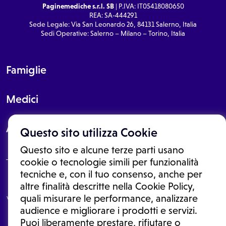
Paginemediche s.r.l. SB
| P.IVA: IT05418080650
REA: SA-444291
Sede Legale: Via San Leonardo 26, 84131 Salerno, Italia
Sedi Operative: Salerno – Milano – Torino, Italia
Famiglie
Medici
About
Questo sito utilizza Cookie
Questo sito e alcune terze parti usano
cookie o tecnologie simili per funzionalità
tecniche e, con il tuo consenso, anche per
Le informazioni proposte in questo sito non sono un consulto medico.
altre finalità descritte nella Cookie Policy,
In nessun caso, queste informazioni sostituiscono un consulto, una
quali misurare le performance, analizzare
visita o una diagnosi formulata dal medico. Non si devono considerare
le informazioni disponibili come suggerimenti per la formulazione di
audience e migliorare i prodotti e servizi.
una diagnosi, la determinazione di un trattamento o l'assunzione o
Puoi liberamente prestare, rifiutare o
sospensione di un farmaco senza prima consultare un medico di