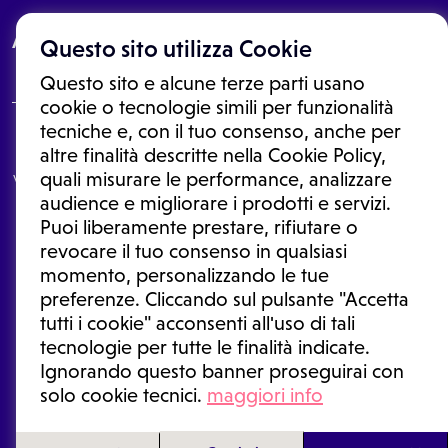
About
Questo sito utilizza Cookie
Questo sito e alcune terze parti usano
cookie o tecnologie simili per funzionalità
tecniche e, con il tuo consenso, anche per
Le informazioni proposte in questo sito non sono un consulto medico.
altre finalità descritte nella Cookie Policy,
In nessun caso, queste informazioni sostituiscono un consulto, una
quali misurare le performance, analizzare
visita o una diagnosi formulata dal medico. Non si devono considerare
le informazioni disponibili come suggerimenti per la formulazione di
audience e migliorare i prodotti e servizi.
una diagnosi, la determinazione di un trattamento o l'assunzione o
Puoi liberamente prestare, rifiutare o
sospensione di un farmaco senza prima consultare un medico di
medicina generale o uno specialista.
revocare il tuo consenso in qualsiasi
momento, personalizzando le tue
Condizioni di utilizzo
|
Privacy Policy
|
Gestione cookie
Ⓒ 2026 | Tutti i diritti riservati.
preferenze. Cliccando sul pulsante "Accetta
tutti i cookie" acconsenti all'uso di tali
tecnologie per tutte le finalità indicate.
Ignorando questo banner proseguirai con
solo cookie tecnici.
maggiori info