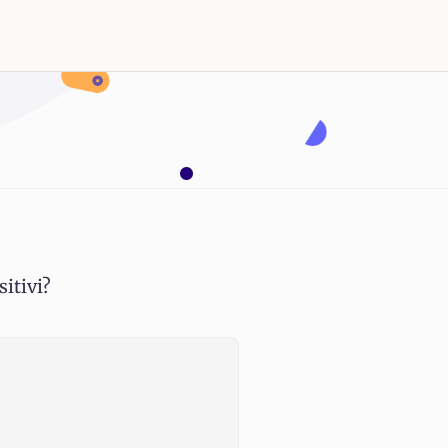
i
sitivi?