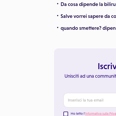
Da cosa dipende la biliru
Salve vorrei sapere da c
quando smettere? dipe
Iscri
Unisciti ad una communit
Ho letto l'
Informativa sulla Priv