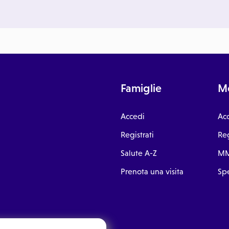
Famiglie
Me
Accedi
Ac
Registrati
Reg
Salute A-Z
MM
Prenota una visita
Spe