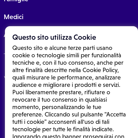
Medici
About
Questo sito utilizza Cookie
Questo sito e alcune terze parti usano
cookie o tecnologie simili per funzionalità
tecniche e, con il tuo consenso, anche per
Le informazioni proposte in questo sito non sono un consulto medico.
altre finalità descritte nella Cookie Policy,
In nessun caso, queste informazioni sostituiscono un consulto, una
quali misurare le performance, analizzare
visita o una diagnosi formulata dal medico. Non si devono considerare
le informazioni disponibili come suggerimenti per la formulazione di
audience e migliorare i prodotti e servizi.
una diagnosi, la determinazione di un trattamento o l'assunzione o
Puoi liberamente prestare, rifiutare o
sospensione di un farmaco senza prima consultare un medico di
medicina generale o uno specialista.
revocare il tuo consenso in qualsiasi
momento, personalizzando le tue
Condizioni di utilizzo
|
Privacy Policy
|
Gestione cookie
Ⓒ 2026 | Tutti i diritti riservati.
preferenze. Cliccando sul pulsante "Accetta
tutti i cookie" acconsenti all'uso di tali
tecnologie per tutte le finalità indicate.
Ignorando questo banner proseguirai con