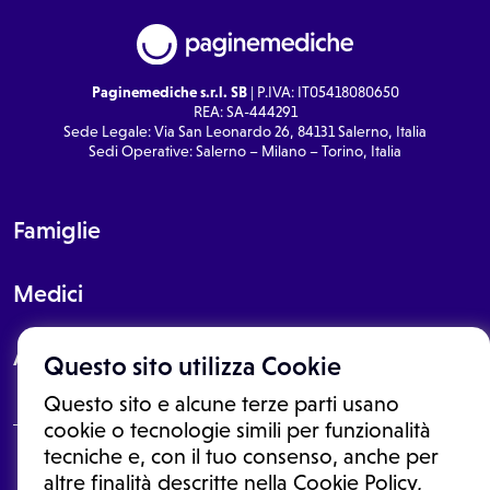
Paginemediche s.r.l. SB
| P.IVA: IT05418080650
REA: SA-444291
Sede Legale: Via San Leonardo 26, 84131 Salerno, Italia
Sedi Operative: Salerno – Milano – Torino, Italia
Famiglie
Medici
About
Questo sito utilizza Cookie
Questo sito e alcune terze parti usano
cookie o tecnologie simili per funzionalità
tecniche e, con il tuo consenso, anche per
Le informazioni proposte in questo sito non sono un consulto medico.
altre finalità descritte nella Cookie Policy,
In nessun caso, queste informazioni sostituiscono un consulto, una