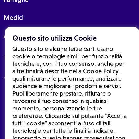
Medici
About
Questo sito utilizza Cookie
Questo sito e alcune terze parti usano
cookie o tecnologie simili per funzionalità
tecniche e, con il tuo consenso, anche per
Le informazioni proposte in questo sito non sono un consulto medico.
altre finalità descritte nella Cookie Policy,
In nessun caso, queste informazioni sostituiscono un consulto, una
quali misurare le performance, analizzare
visita o una diagnosi formulata dal medico. Non si devono considerare
le informazioni disponibili come suggerimenti per la formulazione di
audience e migliorare i prodotti e servizi.
una diagnosi, la determinazione di un trattamento o l'assunzione o
Puoi liberamente prestare, rifiutare o
sospensione di un farmaco senza prima consultare un medico di
medicina generale o uno specialista.
revocare il tuo consenso in qualsiasi
momento, personalizzando le tue
Condizioni di utilizzo
|
Privacy Policy
|
Gestione cookie
Ⓒ 2025 | Tutti i diritti riservati.
preferenze. Cliccando sul pulsante "Accetta
tutti i cookie" acconsenti all'uso di tali
tecnologie per tutte le finalità indicate.
Ignorando questo banner proseguirai con