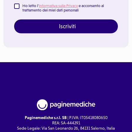
Ho letto l'
Informativa sulla Privacy
e acconsento al
trattamento dei miei dati personali
Iscriviti
Paginemediche s.r.l. SB
| P.IVA: IT05418080650
REA: SA-444291
Sede Legale: Via San Leonardo 26, 84131 Salerno, Italia