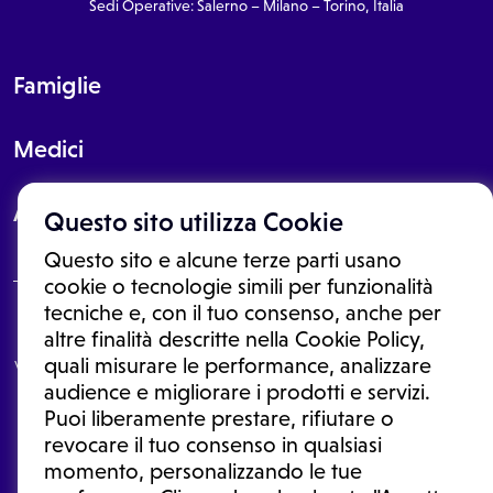
Sedi Operative: Salerno – Milano – Torino, Italia
Famiglie
Medici
About
Questo sito utilizza Cookie
Questo sito e alcune terze parti usano
cookie o tecnologie simili per funzionalità
tecniche e, con il tuo consenso, anche per
Le informazioni proposte in questo sito non sono un consulto medico.
altre finalità descritte nella Cookie Policy,
In nessun caso, queste informazioni sostituiscono un consulto, una
quali misurare le performance, analizzare
visita o una diagnosi formulata dal medico. Non si devono considerare
le informazioni disponibili come suggerimenti per la formulazione di
audience e migliorare i prodotti e servizi.
una diagnosi, la determinazione di un trattamento o l'assunzione o
Puoi liberamente prestare, rifiutare o
sospensione di un farmaco senza prima consultare un medico di
medicina generale o uno specialista.
revocare il tuo consenso in qualsiasi
momento, personalizzando le tue
Condizioni di utilizzo
|
Privacy Policy
|
Gestione cookie