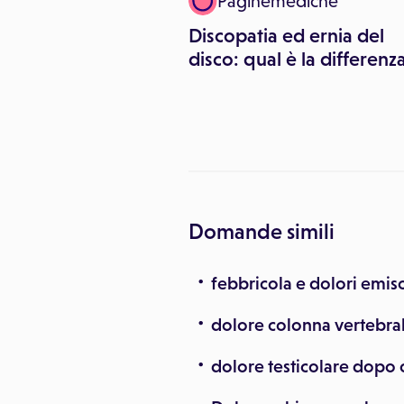
uca Floris
Paginemediche
lla schiena e
Discopatia ed ernia del
arato muscolo-
disco: qual è la differenz
ico: è il mal
o
Domande simili
febbricola e dolori emi
dolore colonna vertebra
dolore testicolare dopo 