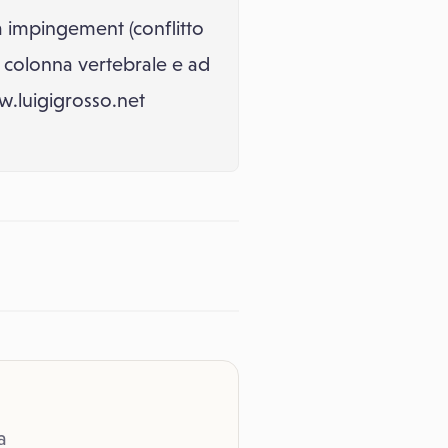
a impingement (conflitto
la colonna vertebrale e ad
ww.luigigrosso.net
a