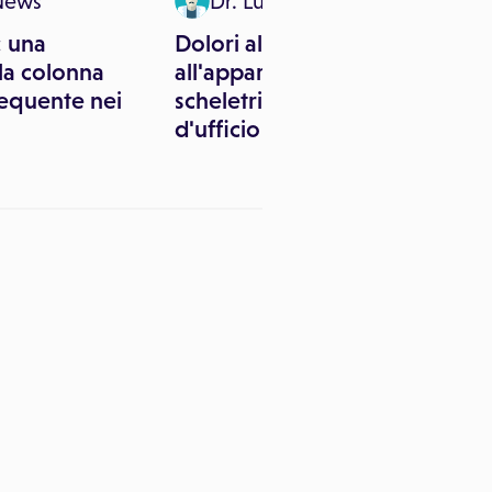
News
Dr. Luca Floris
: una
Dolori alla schiena e
la colonna
all'apparato muscolo-
requente nei
scheletrico: è il mal
d'ufficio