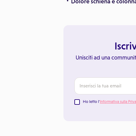
Dolore schiena e colonn
Iscri
Unisciti ad una communit
Ho letto l'
Informativa sulla Priv