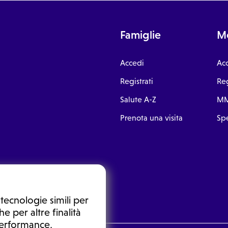
Famiglie
Me
Accedi
Ac
Registrati
Reg
Salute A-Z
MM
Prenota una visita
Spe
tecnologie simili per
e per altre finalità
 performance,