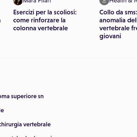
Mara Pitari
Health & 
Esercizi per la scoliosi:
Collo da sms
a
come rinforzare la
anomalia del
colonna vertebrale
vertebrale f
giovani
soma superiore sn
le
chirurgia vertebrale