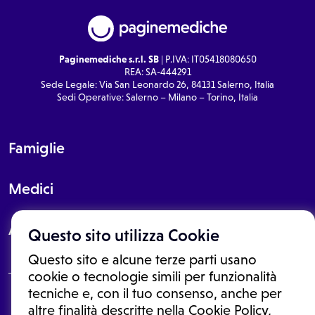
Paginemediche s.r.l. SB
| P.IVA: IT05418080650
REA: SA-444291
Sede Legale: Via San Leonardo 26, 84131 Salerno, Italia
Sedi Operative: Salerno – Milano – Torino, Italia
Famiglie
Medici
About
Questo sito utilizza Cookie
Questo sito e alcune terze parti usano
cookie o tecnologie simili per funzionalità
tecniche e, con il tuo consenso, anche per
Le informazioni proposte in questo sito non sono un consulto medico.
altre finalità descritte nella Cookie Policy,
In nessun caso, queste informazioni sostituiscono un consulto, una