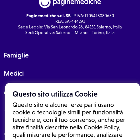
Paginemediche s.r.l. SB
| P.IVA: IT05418080650
REA: SA-444291
Sede Legale: Via San Leonardo 26, 84131 Salerno, Italia
Sedi Operative: Salerno – Milano – Torino, Italia
Famiglie
Medici
About
Questo sito utilizza Cookie
Questo sito e alcune terze parti usano
cookie o tecnologie simili per funzionalità
tecniche e, con il tuo consenso, anche per
Le informazioni proposte in questo sito non sono un consulto medico.
altre finalità descritte nella Cookie Policy,
In nessun caso, queste informazioni sostituiscono un consulto, una
quali misurare le performance, analizzare
visita o una diagnosi formulata dal medico. Non si devono considerare
le informazioni disponibili come suggerimenti per la formulazione di