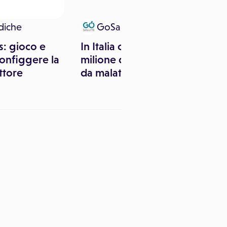
diche
GoSalute
s: gioco e
In Italia circa mezzo
onfiggere la
milione di persone affetto
ttore
da malattie rare