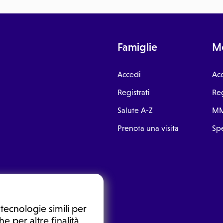
Famiglie
Me
Accedi
Ac
Registrati
Reg
Salute A-Z
MM
Prenota una visita
Spe
tecnologie simili per
e per altre finalità