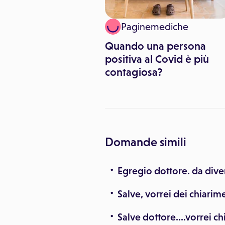
lute
Paginemediche
a circa mezzo
Quando una persona
 di persone affetto
positiva al Covid è più
ttie rare
contagiosa?
Domande simili
Egregio dottore. da diver
Salve, vorrei dei chiarime
Salve dottore....vorrei c