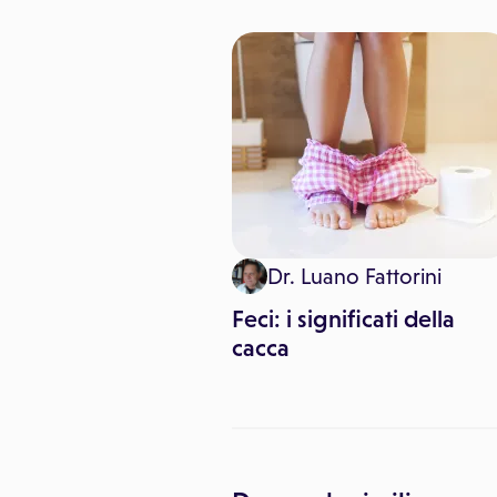
sa Angelica Larocca
Dr. Luano Fattorini
ulcerosa: cause,
Feci: i significati della
 e terapie
cacca