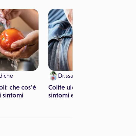
diche
Dr.ssa Angelica Larocca
oli: che cos'è
Colite ulcerosa: cause,
i sintomi
sintomi e terapie