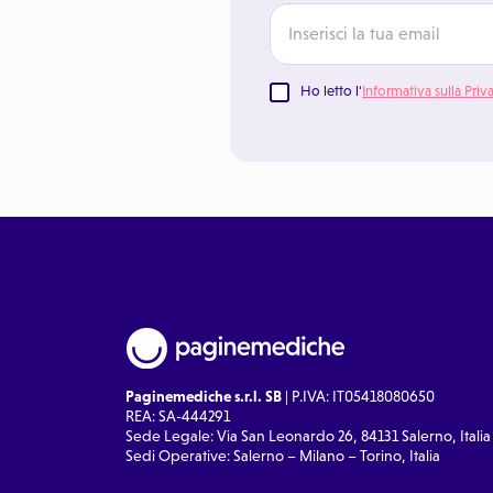
Ho letto l'
Informativa sulla Priv
Paginemediche s.r.l. SB
| P.IVA: IT05418080650
REA: SA-444291
Sede Legale: Via San Leonardo 26, 84131 Salerno, Italia
Sedi Operative: Salerno – Milano – Torino, Italia