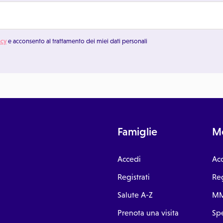
acy
e acconsento al trattamento dei miei dati personali
Famiglie
Me
Accedi
Ac
Registrati
Reg
Salute A-Z
MM
Prenota una visita
Spe