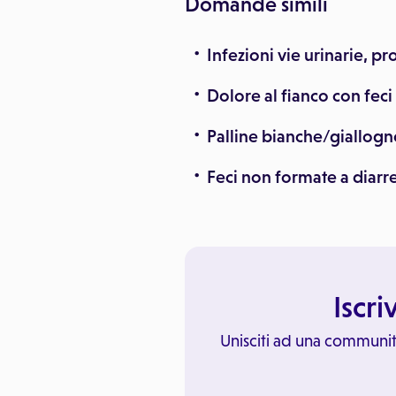
Domande simili
Infezioni vie urinarie, pr
Dolore al fianco con fec
Palline bianche/giallogn
Feci non formate a diarr
Iscri
Unisciti ad una communit