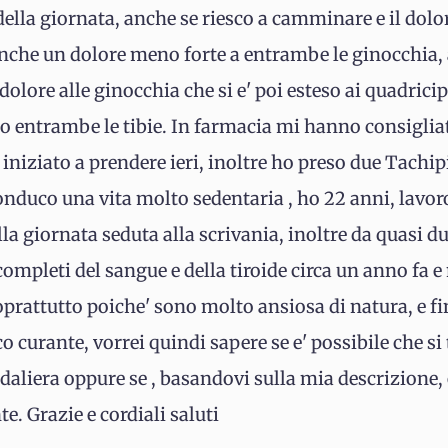
e della giornata, anche se riesco a camminare e il do
e un dolore meno forte a entrambe le ginocchia, a d
o dolore alle ginocchia che si e' poi esteso ai quadrici
o entrambe le tibie. In farmacia mi hanno consigliat
iniziato a prendere ieri, inoltre ho preso due Tachi
Conduco una vita molto sedentaria , ho 22 anni, lavor
la giornata seduta alla scrivania, inoltre da quasi d
ompleti del sangue e della tiroide circa un anno fa 
oprattutto poiche' sono molto ansiosa di natura, e f
curante, vorrei quindi sapere se e' possibile che si t
edaliera oppure se , basandovi sulla mia descrizione
. Grazie e cordiali saluti