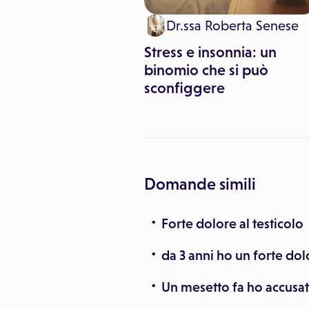
 Pitari
Dr.ssa Roberta Senese
e da odore di
Stress e insonnia: un
che cos'è
binomio che si può
sconfiggere
Domande simili
Forte dolore al testicolo
da 3 anni ho un forte do
Un mesetto fa ho accusat