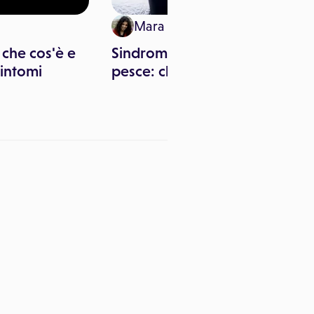
Mara Pitari
 che cos'è e
Sindrome da odore di
sintomi
pesce: che cos'è