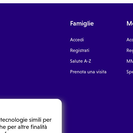
Famiglie
Me
Accedi
Ac
Registrati
Reg
Salute A-Z
MM
Prenota una visita
Spe
tecnologie simili per
e per altre finalità