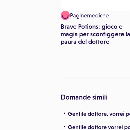
ronos Salute
Paginemediche
ia: Garante Privacy,
Brave Potions: gioco e
re riservatezza
magia per sconfiggere l
malato
paura del dottore
Domande simili
Gentile dottore, vorrei p
Gentile dottore vorrei po