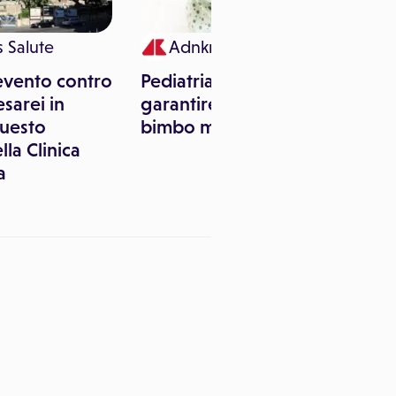
 Salute
Adnkronos Salute
evento contro
Pediatria: Garante Privacy,
esarei in
garantire riservatezza
uesto
bimbo malato
la Clinica
a