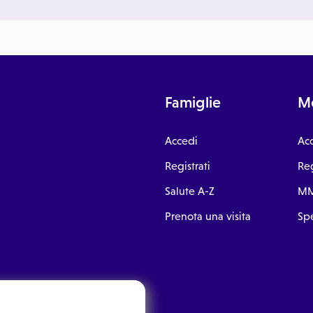
Famiglie
Me
Accedi
Ac
Registrati
Reg
Salute A-Z
MM
Prenota una visita
Spe