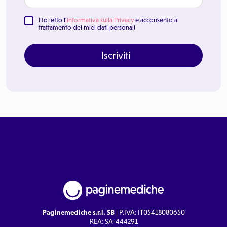
Ho letto l'
Informativa sulla Privacy
e acconsento al
trattamento dei miei dati personali
Iscriviti
Paginemediche s.r.l. SB
| P.IVA: IT05418080650
REA: SA-444291