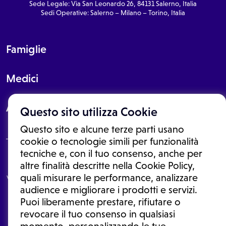
Sede Legale: Via San Leonardo 26, 84131 Salerno, Italia
Sedi Operative: Salerno – Milano – Torino, Italia
Famiglie
Medici
About
Questo sito utilizza Cookie
Questo sito e alcune terze parti usano
cookie o tecnologie simili per funzionalità
tecniche e, con il tuo consenso, anche per
Le informazioni proposte in questo sito non sono un consulto medico.
altre finalità descritte nella Cookie Policy,
In nessun caso, queste informazioni sostituiscono un consulto, una
quali misurare le performance, analizzare
visita o una diagnosi formulata dal medico. Non si devono considerare
le informazioni disponibili come suggerimenti per la formulazione di
audience e migliorare i prodotti e servizi.
una diagnosi, la determinazione di un trattamento o l'assunzione o
Puoi liberamente prestare, rifiutare o
sospensione di un farmaco senza prima consultare un medico di
medicina generale o uno specialista.
revocare il tuo consenso in qualsiasi