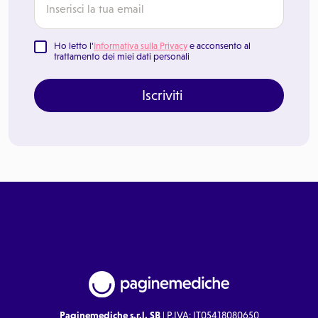
Ho letto l'
Informativa sulla Privacy
e acconsento al
trattamento dei miei dati personali
Iscriviti
Paginemediche s.r.l. SB
| P.IVA: IT05418080650