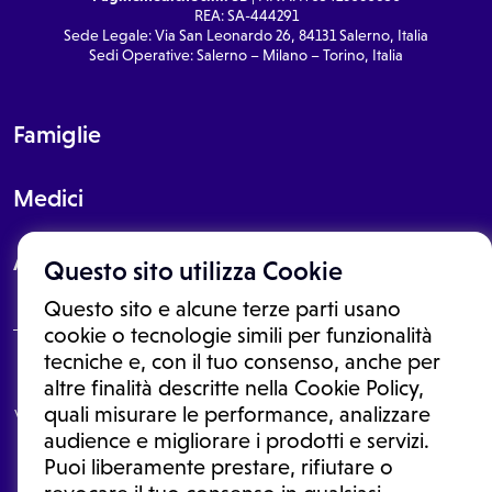
REA: SA-444291
Sede Legale: Via San Leonardo 26, 84131 Salerno, Italia
Sedi Operative: Salerno – Milano – Torino, Italia
Famiglie
Medici
About
Questo sito utilizza Cookie
Questo sito e alcune terze parti usano
cookie o tecnologie simili per funzionalità
tecniche e, con il tuo consenso, anche per
Le informazioni proposte in questo sito non sono un consulto medico.
altre finalità descritte nella Cookie Policy,
In nessun caso, queste informazioni sostituiscono un consulto, una
quali misurare le performance, analizzare
visita o una diagnosi formulata dal medico. Non si devono considerare
le informazioni disponibili come suggerimenti per la formulazione di
audience e migliorare i prodotti e servizi.
una diagnosi, la determinazione di un trattamento o l'assunzione o
Puoi liberamente prestare, rifiutare o
sospensione di un farmaco senza prima consultare un medico di
medicina generale o uno specialista.