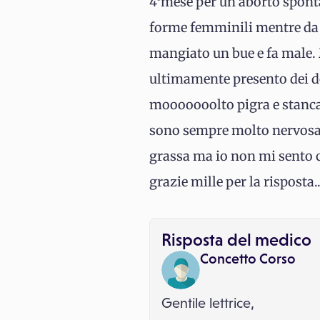
4°mese per un aborto spont
forme femminili mentre da a
mangiato un bue e fa male. 
ultimamente presento dei dol
mooooooolto pigra e stanca
sono sempre molto nervosa.
grassa ma io non mi sento co
grazie mille per la risposta..
Risposta del medico
Concetto Corso
Gentile lettrice,