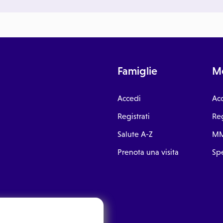
Famiglie
Me
Accedi
Ac
Registrati
Reg
Salute A-Z
MM
Prenota una visita
Spe