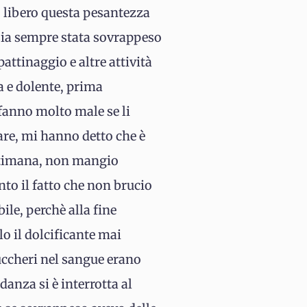
 libero questa pesantezza
 sia sempre stata sovrappeso
ttinaggio e altre attività
a e dolente, prima
 fanno molto male se li
are, mi hanno detto che è
ettimana, non mangio
to il fatto che non brucio
le, perchè alla fine
o il dolcificante mai
uccheri nel sangue erano
danza si è interrotta al