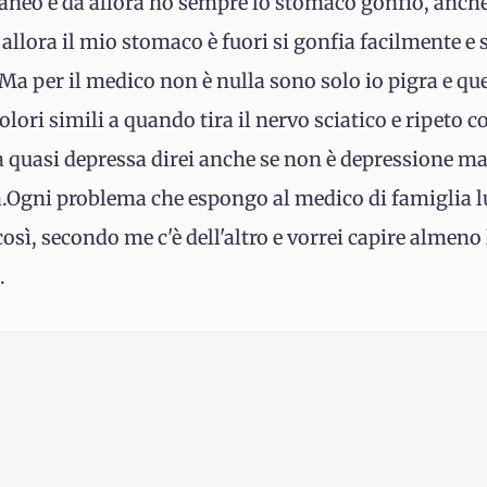
aneo e da allora ho sempre lo stomaco gonfio, anche
llora il mio stomaco è fuori si gonfia facilmente e 
Ma per il medico non è nulla sono solo io pigra e qu
ori simili a quando tira il nervo sciatico e ripeto c
 quasi depressa direi anche se non è depressione ma
Ogni problema che espongo al medico di famiglia lu
sì, secondo me c'è dell'altro e vorrei capire almeno 
.