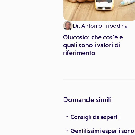
 Giorgio Enrico
Dr. Antonio Tripodina
nda
Glucosio: che cos'è e
al pancreas: quali
quali sono i valori di
sintomi
riferimento
istici?
Domande simili
Consigli da esperti
Gentilissimi esperti sono