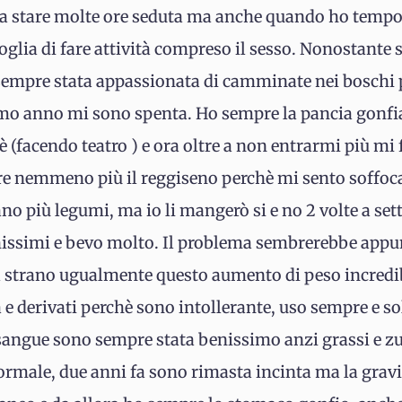
e a stare molte ore seduta ma anche quando ho tempo
oglia di fare attività compreso il sesso. Nonostante
 sempre stata appassionata di camminate nei boschi pa
imo anno mi sono spenta. Ho sempre la pancia gonfi
iè (facendo teatro ) e ora oltre a non entrarmi più mi
re nemmeno più il reggiseno perchè mi sento soffoc
no più legumi, ma io li mangerò si e no 2 volte a s
chissimi e bevo molto. Il problema sembrerebbe appun
strano ugualmente questo aumento di peso incredibi
e derivati perchè sono intollerante, uso sempre e sol
 sangue sono sempre stata benissimo anzi grassi e z
 normale, due anni fa sono rimasta incinta ma la gravi