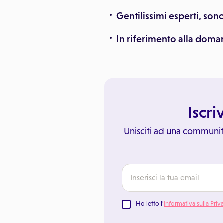
Gentilissimi esperti, son
In riferimento alla doman
Iscri
Unisciti ad una communit
Ho letto l'
Informativa sulla Priv