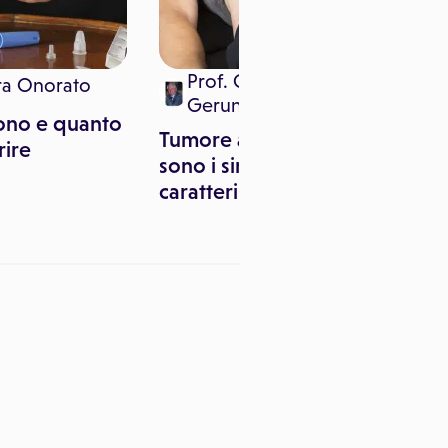
Prof. Giorgio Enrico
ra Onorato
Gerunda
ono e quanto
Tumore al pancreas: quali
rire
sono i sintomi
caratteristici?