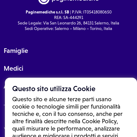
Paginemediche s.r.l. SB
| P.IVA: IT05418080650
REA: SA-444291
Sede Legale: Via San Leonardo 26, 84131 Salerno, Italia
Sedi Operative: Salerno – Milano – Torino, Italia
Famiglie
Medici
About
Questo sito utilizza Cookie
Questo sito e alcune terze parti usano
cookie o tecnologie simili per funzionalità
tecniche e, con il tuo consenso, anche per
Le informazioni proposte in questo sito non sono un consulto medico.
altre finalità descritte nella Cookie Policy,
In nessun caso, queste informazioni sostituiscono un consulto, una
quali misurare le performance, analizzare
visita o una diagnosi formulata dal medico. Non si devono considerare
le informazioni disponibili come suggerimenti per la formulazione di
audience e migliorare i prodotti e servizi.