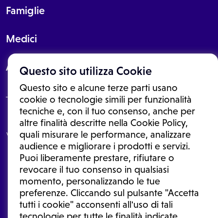
Famiglie
Medici
About
Questo sito utilizza Cookie
Questo sito e alcune terze parti usano
cookie o tecnologie simili per funzionalità
tecniche e, con il tuo consenso, anche per
Le informazioni proposte in questo sito non sono un consulto medico.
altre finalità descritte nella Cookie Policy,
In nessun caso, queste informazioni sostituiscono un consulto, una
quali misurare le performance, analizzare
visita o una diagnosi formulata dal medico. Non si devono considerare
le informazioni disponibili come suggerimenti per la formulazione di
audience e migliorare i prodotti e servizi.
una diagnosi, la determinazione di un trattamento o l'assunzione o
Puoi liberamente prestare, rifiutare o
sospensione di un farmaco senza prima consultare un medico di
medicina generale o uno specialista.
revocare il tuo consenso in qualsiasi
momento, personalizzando le tue
Condizioni di utilizzo
|
Privacy Policy
|
Gestione cookie
Ⓒ 2026 | Tutti i diritti riservati.
preferenze. Cliccando sul pulsante "Accetta
tutti i cookie" acconsenti all'uso di tali
tecnologie per tutte le finalità indicate.