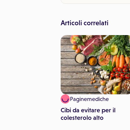
Articoli correlati
 Pitari
Paginemediche
na, un aiuto per
Cibi da evitare per il
il colesterolo
colesterolo alto