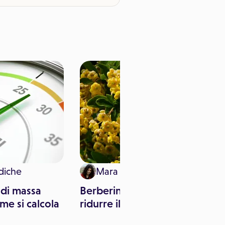
diche
Mara Pitari
 di massa
Berberina, un aiuto per
me si calcola
ridurre il colesterolo