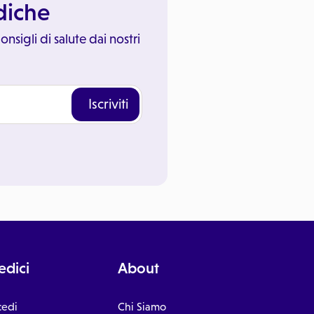
ediche
onsigli di salute dai nostri
Iscriviti
dici
About
cedi
Chi Siamo