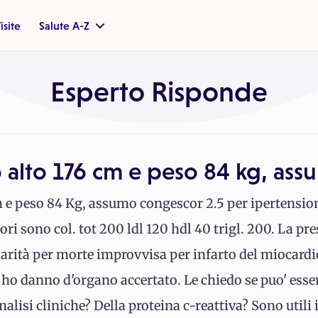
isite
Salute A-Z
Esperto Risponde
 alto 176 cm e peso 84 kg, as
 e peso 84 Kg, assumo congescor 2.5 per ipertensione
ori sono col. tot 200 ldl 120 hdl 40 trigl. 200. La pre
liarità per morte improvvisa per infarto del miocar
 ho danno d'organo accertato. Le chiedo se puo' esser
alisi cliniche? Della proteina c-reattiva? Sono utili i