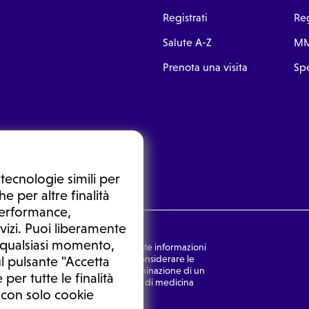
Registrati
Reg
Salute A-Z
MM
Prenota una visita
Spe
tecnologie simili per
e per altre finalità
 performance,
vizi. Puoi liberamente
n qualsiasi momento,
nsulto medico. In nessun caso, queste informazioni
rmulata dal medico. Non si devono considerare le
l pulsante "Accetta
ulazione di una diagnosi, la determinazione di un
 per tutte le finalità
o senza prima consultare un medico di medicina
 con solo cookie