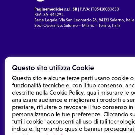
Paginemediche s.r.l. SB
| P.IVA: IT05418080650
REA: SA-444291
Sede Legale: Via San Leonardo 26, 84131 Salerno, Italia
Sedi Operative: Salerno – Milano – Torino, Italia
Questo sito utilizza Cookie
Questo sito e alcune terze parti usano cookie o 
funzionalità tecniche e, con il tuo consenso, anch
descritte nella Cookie Policy, quali misurare le
analizzare audience e migliorare i prodotti e ser
prestare, rifiutare o revocare il tuo consenso i
Le informazioni proposte in questo sito non sono un co
sostituiscono un consulto, una visita o una diagnosi fo
personalizzando le tue preferenze. Cliccando su
informazioni disponibili come suggerimenti per la form
tutti i cookie" acconsenti all'uso di tali tecnologie
trattamento o l'assunzione o sospensione di un farmac
indicate. Ignorando questo banner proseguirai
generale o uno specialista.