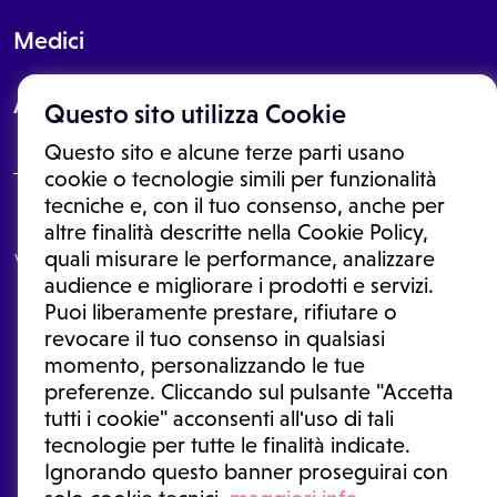
Medici
About
Questo sito utilizza Cookie
Questo sito e alcune terze parti usano
cookie o tecnologie simili per funzionalità
tecniche e, con il tuo consenso, anche per
Le informazioni proposte in questo sito non sono un consulto medico.
altre finalità descritte nella Cookie Policy,
In nessun caso, queste informazioni sostituiscono un consulto, una
quali misurare le performance, analizzare
visita o una diagnosi formulata dal medico. Non si devono considerare
le informazioni disponibili come suggerimenti per la formulazione di
audience e migliorare i prodotti e servizi.
una diagnosi, la determinazione di un trattamento o l'assunzione o
Puoi liberamente prestare, rifiutare o
sospensione di un farmaco senza prima consultare un medico di
medicina generale o uno specialista.
revocare il tuo consenso in qualsiasi
momento, personalizzando le tue
Condizioni di utilizzo
|
Privacy Policy
|
Gestione cookie
Ⓒ 2026 | Tutti i diritti riservati.
preferenze. Cliccando sul pulsante "Accetta
tutti i cookie" acconsenti all'uso di tali
tecnologie per tutte le finalità indicate.
Ignorando questo banner proseguirai con