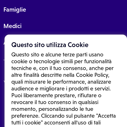
Famiglie
Medici
About
Questo sito utilizza Cookie
Questo sito e alcune terze parti usano
cookie o tecnologie simili per funzionalità
tecniche e, con il tuo consenso, anche per
Le informazioni proposte in questo sito non sono un consulto medico.
altre finalità descritte nella Cookie Policy,
In nessun caso, queste informazioni sostituiscono un consulto, una
quali misurare le performance, analizzare
visita o una diagnosi formulata dal medico. Non si devono considerare
le informazioni disponibili come suggerimenti per la formulazione di
audience e migliorare i prodotti e servizi.
una diagnosi, la determinazione di un trattamento o l'assunzione o
Puoi liberamente prestare, rifiutare o
sospensione di un farmaco senza prima consultare un medico di
medicina generale o uno specialista.
revocare il tuo consenso in qualsiasi
momento, personalizzando le tue
Condizioni di utilizzo
|
Privacy Policy
|
Gestione cookie
Ⓒ 2026 | Tutti i diritti riservati.
preferenze. Cliccando sul pulsante "Accetta
tutti i cookie" acconsenti all'uso di tali