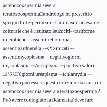
astenozoospermia severa
teratozoospermiaL'andrologo ha prescritto
spergin forte-permixon-flaminase e un esame
colturale che è risultato:leucociti--rariforme
microbiche --assentitrchomonas --
assentigardnerella --XXXmiceti --
assentimycoplasma --negativogiorni
mycoplasma --7ureaplsma --positivo valori
10^5 UFCgiorni ureaplsma --1chlamydia --
negativo può essere questa infezione la causa di
astenozoospermia severa e teratozoospermia ?
Può avere contagiato la fidanzata? deve fare