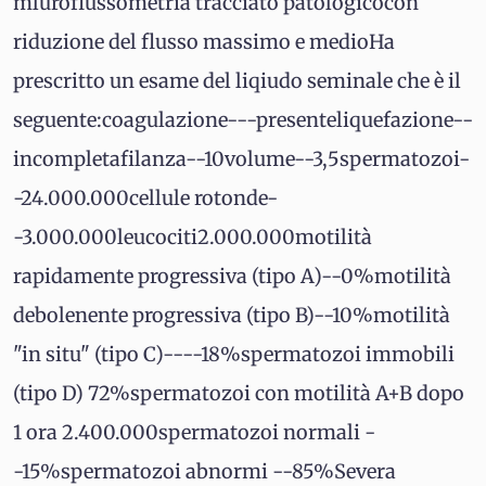
mluroflussometria tracciato patologicocon
riduzione del flusso massimo e medioHa
prescritto un esame del liqiudo seminale che è il
seguente:coagulazione---presenteliquefazione--
incompletafilanza--10volume--3,5spermatozoi-
-24.000.000cellule rotonde-
-3.000.000leucociti2.000.000motilità
rapidamente progressiva (tipo A)--0%motilità
debolenente progressiva (tipo B)--10%motilità
"in situ" (tipo C)----18%spermatozoi immobili
(tipo D) 72%spermatozoi con motilità A+B dopo
1 ora 2.400.000spermatozoi normali -
-15%spermatozoi abnormi --85%Severa