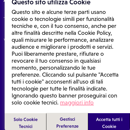
Questo sito utilizza Cookie
Questo sito e alcune terze parti usano
cookie o tecnologie simili per funzionalità
tecniche e, con il tuo consenso, anche per
Le informazioni proposte in questo sito non sono un consulto medico.
altre finalità descritte nella Cookie Policy,
In nessun caso, queste informazioni sostituiscono un consulto, una
quali misurare le performance, analizzare
visita o una diagnosi formulata dal medico. Non si devono considerare
le informazioni disponibili come suggerimenti per la formulazione di
audience e migliorare i prodotti e servizi.
una diagnosi, la determinazione di un trattamento o l'assunzione o
Puoi liberamente prestare, rifiutare o
sospensione di un farmaco senza prima consultare un medico di
medicina generale o uno specialista.
revocare il tuo consenso in qualsiasi
momento, personalizzando le tue
Condizioni di utilizzo
|
Privacy Policy
|
Gestione cookie
Ⓒ 2026 | Tutti i diritti riservati.
preferenze. Cliccando sul pulsante "Accetta
tutti i cookie" acconsenti all'uso di tali
tecnologie per tutte le finalità indicate.
Ignorando questo banner proseguirai con
solo cookie tecnici.
maggiori info
Gestisci
Solo Cookie
Accetta tutti i
Preferenze
Tecnici
Cookie