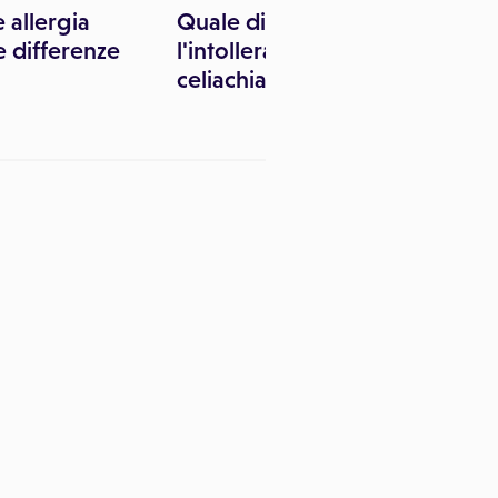
e allergia
Quale dieta seguire per
e differenze
l'intolleranza al lattosio e
celiachia?