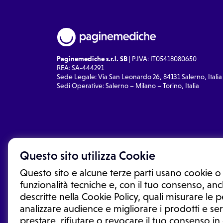
Paginemediche s.r.l. SB
| P.IVA: IT05418080650
REA: SA-444291
Sede Legale: Via San Leonardo 26, 84131 Salerno, Italia
Sedi Operative: Salerno – Milano – Torino, Italia
Questo sito utilizza Cookie
Questo sito e alcune terze parti usano cookie o 
funzionalità tecniche e, con il tuo consenso, anch
descritte nella Cookie Policy, quali misurare le
analizzare audience e migliorare i prodotti e ser
prestare, rifiutare o revocare il tuo consenso i
Le informazioni proposte in questo sito non sono un co