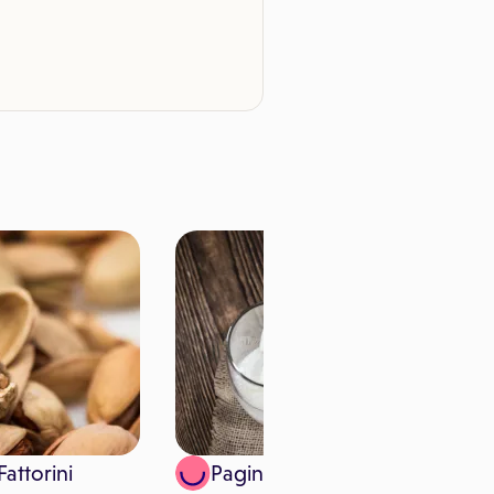
attorini
Paginemediche