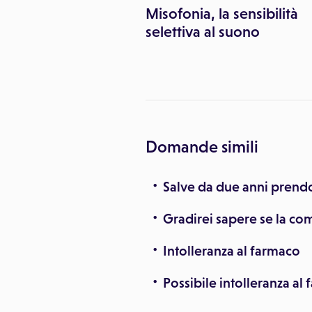
ieta seguire per
Misofonia, la sensibilità
eranza al lattosio e
selettiva al suono
a?
Domande simili
Salve da due anni prendo 
Gradirei sapere se la co
Intolleranza al farmaco
Possibile intolleranza al