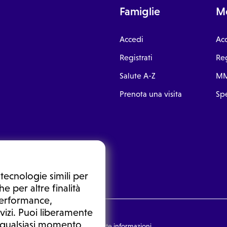
Famiglie
Me
Accedi
Ac
Registrati
Reg
Salute A-Z
MM
Prenota una visita
Spe
tecnologie simili per
e per altre finalità
 performance,
vizi. Puoi liberamente
n qualsiasi momento,
nsulto medico. In nessun caso, queste informazioni