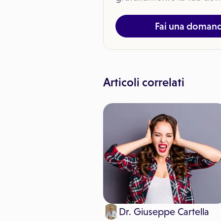
Fai una doman
Articoli correlati
inemediche
Dr. Giuseppe Cartella