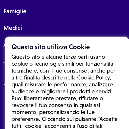
Famiglie
Medici
About
Questo sito utilizza Cookie
Questo sito e alcune terze parti usano
cookie o tecnologie simili per funzionalità
tecniche e, con il tuo consenso, anche per
Le informazioni proposte in questo sito non sono un consulto medico.
altre finalità descritte nella Cookie Policy,
In nessun caso, queste informazioni sostituiscono un consulto, una
quali misurare le performance, analizzare
visita o una diagnosi formulata dal medico. Non si devono considerare
le informazioni disponibili come suggerimenti per la formulazione di
audience e migliorare i prodotti e servizi.
una diagnosi, la determinazione di un trattamento o l'assunzione o
Puoi liberamente prestare, rifiutare o
sospensione di un farmaco senza prima consultare un medico di
medicina generale o uno specialista.
revocare il tuo consenso in qualsiasi
momento, personalizzando le tue
Condizioni di utilizzo
|
Privacy Policy
|
Gestione cookie
Ⓒ 2026 | Tutti i diritti riservati.
preferenze. Cliccando sul pulsante "Accetta
tutti i cookie" acconsenti all'uso di tali