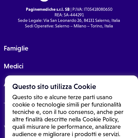
Paginemediche s.r.l. SB
| P.IVA: IT05418080650
REA: SA-444291
Sede Legale: Via San Leonardo 26, 84131 Salerno, Italia
Sedi Operative: Salerno – Milano – Torino, Italia
Famiglie
Medici
About
Questo sito utilizza Cookie
Questo sito e alcune terze parti usano
cookie o tecnologie simili per funzionalità
tecniche e, con il tuo consenso, anche per
Le informazioni proposte in questo sito non sono un consulto medico.
altre finalità descritte nella Cookie Policy,
In nessun caso, queste informazioni sostituiscono un consulto, una
quali misurare le performance, analizzare
visita o una diagnosi formulata dal medico. Non si devono considerare
le informazioni disponibili come suggerimenti per la formulazione di
audience e migliorare i prodotti e servizi.
una diagnosi, la determinazione di un trattamento o l'assunzione o