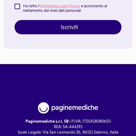
Ho letto l'
Informativa sulla Privacy
e acconsento al
trattamento dei miei dati personali
Iscriviti
Paginemediche s.r.l. SB
| P.IVA: IT05418080650
REA: SA-444291
Sede Legale: Via San Leonardo 26, 84131 Salerno, Italia