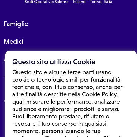
Sedi Operative: Salerno – Milano – Torino, Italia
Famiglie
Medici
About
Questo sito utilizza Cookie
Questo sito e alcune terze parti usano
cookie o tecnologie simili per funzionalità
tecniche e, con il tuo consenso, anche per
Le informazioni proposte in questo sito non sono un consulto medico.
altre finalità descritte nella Cookie Policy,
In nessun caso, queste informazioni sostituiscono un consulto, una
quali misurare le performance, analizzare
visita o una diagnosi formulata dal medico. Non si devono considerare
le informazioni disponibili come suggerimenti per la formulazione di
audience e migliorare i prodotti e servizi.
una diagnosi, la determinazione di un trattamento o l'assunzione o
Puoi liberamente prestare, rifiutare o
sospensione di un farmaco senza prima consultare un medico di
medicina generale o uno specialista.
revocare il tuo consenso in qualsiasi
momento, personalizzando le tue
Condizioni di utilizzo
|
Privacy Policy
|
Gestione cookie