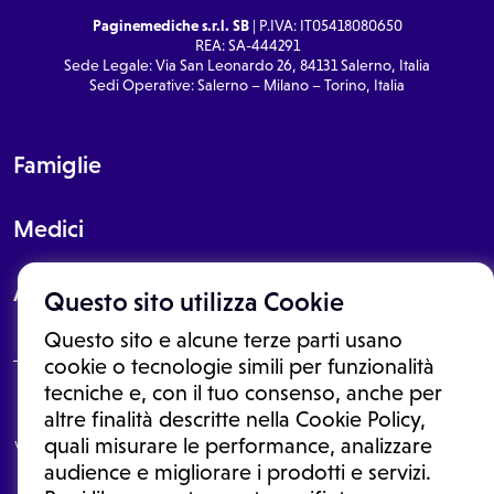
Paginemediche s.r.l. SB
| P.IVA: IT05418080650
REA: SA-444291
Sede Legale: Via San Leonardo 26, 84131 Salerno, Italia
Sedi Operative: Salerno – Milano – Torino, Italia
Famiglie
Medici
About
Questo sito utilizza Cookie
Questo sito e alcune terze parti usano
cookie o tecnologie simili per funzionalità
tecniche e, con il tuo consenso, anche per
Le informazioni proposte in questo sito non sono un consulto medico.
altre finalità descritte nella Cookie Policy,
In nessun caso, queste informazioni sostituiscono un consulto, una
quali misurare le performance, analizzare
visita o una diagnosi formulata dal medico. Non si devono considerare
le informazioni disponibili come suggerimenti per la formulazione di
audience e migliorare i prodotti e servizi.
una diagnosi, la determinazione di un trattamento o l'assunzione o