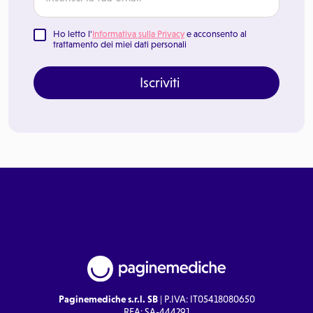
Ho letto l'
Informativa sulla Privacy
e acconsento al
trattamento dei miei dati personali
Iscriviti
Paginemediche s.r.l. SB
| P.IVA: IT05418080650
REA: SA-444291