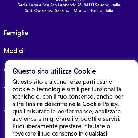
Sede Legale: Via San Leonardo 26, 84131 Salerno, Italia
Sedi Operative: Salerno – Milano – Torino, Italia
Famiglie
Medici
About
Questo sito utilizza Cookie
Questo sito e alcune terze parti usano
cookie o tecnologie simili per funzionalità
tecniche e, con il tuo consenso, anche per
Le informazioni proposte in questo sito non sono un consulto medico.
altre finalità descritte nella Cookie Policy,
In nessun caso, queste informazioni sostituiscono un consulto, una
quali misurare le performance, analizzare
visita o una diagnosi formulata dal medico. Non si devono considerare
le informazioni disponibili come suggerimenti per la formulazione di
audience e migliorare i prodotti e servizi.
una diagnosi, la determinazione di un trattamento o l'assunzione o
Puoi liberamente prestare, rifiutare o
sospensione di un farmaco senza prima consultare un medico di
medicina generale o uno specialista.
revocare il tuo consenso in qualsiasi