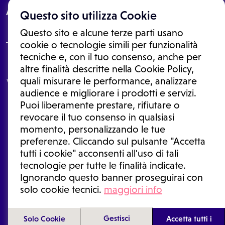
About
Questo sito utilizza Cookie
Questo sito e alcune terze parti usano
cookie o tecnologie simili per funzionalità
tecniche e, con il tuo consenso, anche per
Le informazioni proposte in questo sito non sono un consulto medico.
altre finalità descritte nella Cookie Policy,
In nessun caso, queste informazioni sostituiscono un consulto, una
quali misurare le performance, analizzare
visita o una diagnosi formulata dal medico. Non si devono considerare
le informazioni disponibili come suggerimenti per la formulazione di
audience e migliorare i prodotti e servizi.
una diagnosi, la determinazione di un trattamento o l'assunzione o
Puoi liberamente prestare, rifiutare o
sospensione di un farmaco senza prima consultare un medico di
medicina generale o uno specialista.
revocare il tuo consenso in qualsiasi
momento, personalizzando le tue
Condizioni di utilizzo
|
Privacy Policy
|
Gestione cookie
Ⓒ 2025 | Tutti i diritti riservati.
preferenze. Cliccando sul pulsante "Accetta
tutti i cookie" acconsenti all'uso di tali
tecnologie per tutte le finalità indicate.
Ignorando questo banner proseguirai con
solo cookie tecnici.
maggiori info
Gestisci
Solo Cookie
Accetta tutti i