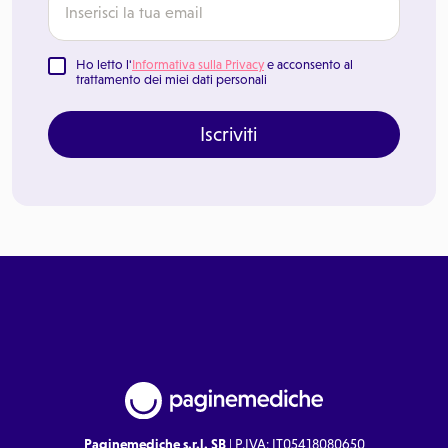
Ho letto l'
Informativa sulla Privacy
e acconsento al
trattamento dei miei dati personali
Iscriviti
Paginemediche s.r.l. SB
| P.IVA: IT05418080650