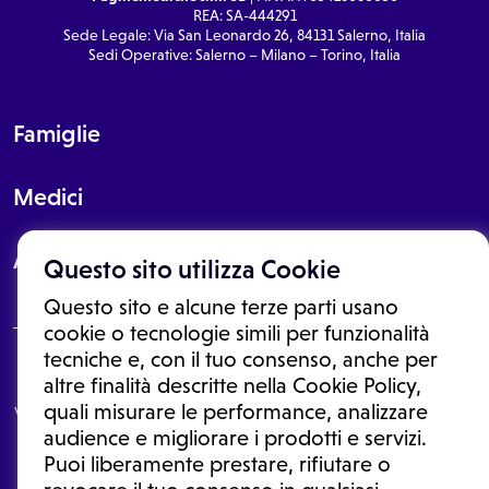
REA: SA-444291
Sede Legale: Via San Leonardo 26, 84131 Salerno, Italia
Sedi Operative: Salerno – Milano – Torino, Italia
Famiglie
Medici
About
Questo sito utilizza Cookie
Questo sito e alcune terze parti usano
cookie o tecnologie simili per funzionalità
tecniche e, con il tuo consenso, anche per
Le informazioni proposte in questo sito non sono un consulto medico.
altre finalità descritte nella Cookie Policy,
In nessun caso, queste informazioni sostituiscono un consulto, una
quali misurare le performance, analizzare
visita o una diagnosi formulata dal medico. Non si devono considerare
le informazioni disponibili come suggerimenti per la formulazione di
audience e migliorare i prodotti e servizi.
una diagnosi, la determinazione di un trattamento o l'assunzione o
Puoi liberamente prestare, rifiutare o
sospensione di un farmaco senza prima consultare un medico di
medicina generale o uno specialista.