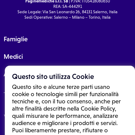
Paginemediche s.r.l. SB
| P.IVA: IT05418080650
REA: SA-444291
Sede Legale: Via San Leonardo 26, 84131 Salerno, Italia
Sedi Operative: Salerno – Milano – Torino, Italia
Famiglie
Medici
About
Questo sito utilizza Cookie
Questo sito e alcune terze parti usano
cookie o tecnologie simili per funzionalità
tecniche e, con il tuo consenso, anche per
Le informazioni proposte in questo sito non sono un consulto medico.
altre finalità descritte nella Cookie Policy,
In nessun caso, queste informazioni sostituiscono un consulto, una
quali misurare le performance, analizzare
visita o una diagnosi formulata dal medico. Non si devono considerare
le informazioni disponibili come suggerimenti per la formulazione di
audience e migliorare i prodotti e servizi.
una diagnosi, la determinazione di un trattamento o l'assunzione o
Puoi liberamente prestare, rifiutare o
sospensione di un farmaco senza prima consultare un medico di