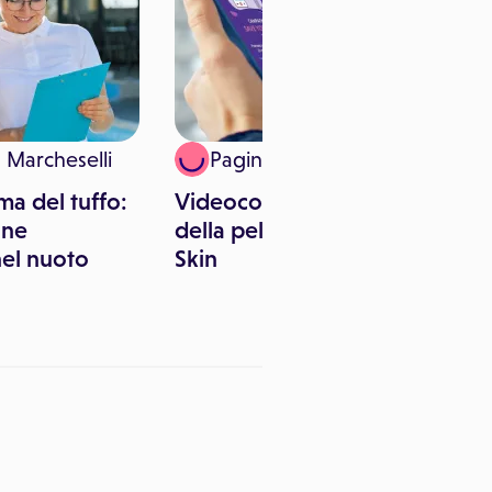
a Marcheselli
Paginemediche
ma del tuffo:
Videoconsulti gratuiti
one
della pelle con Save Your
nel nuoto
Skin
a