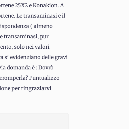
cortene 25X2 e Konakion. A
rtene. Le transaminasi e il
rrispondenza ( almeno
le transaminasi, pur
nto, solo nei valori
ra si evidenziano delle gravi
vvia domanda è : Dovrò
terromperla? Puntualizzo
sione per ringraziarvi