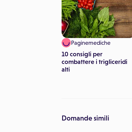
inemediche
Paginemediche
nsulti gratuiti
10 consigli per
elle con Save Your
combattere i trigliceridi
alti
Domande simili