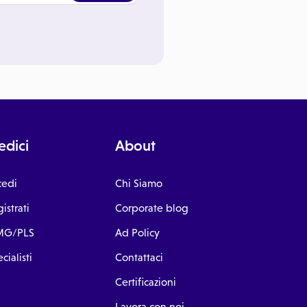
dici
About
cedi
Chi Siamo
istrati
Corporate blog
G/PLS
Ad Policy
cialisti
Contattaci
Certificazioni
Lavora con noi