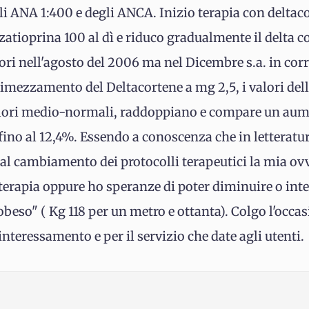
i ANA 1:400 e degli ANCA. Inizio terapia con delta
atioprina 100 al dì e riduco gradualmente il delta co
ori nell'agosto del 2006 ma nel Dicembre s.a. in co
 dimezzamento del Deltacortene a mg 2,5, i valori del
alori medio-normali, raddoppiano e compare un aume
 fino al 12,4%. Essendo a conoscenza che in letteratu
o al cambiamento dei protocolli terapeutici la mia o
terapia oppure ho speranze di poter diminuire o in
 obeso" ( Kg 118 per un metro e ottanta). Colgo l'occa
nteressamento e per il servizio che date agli utenti.