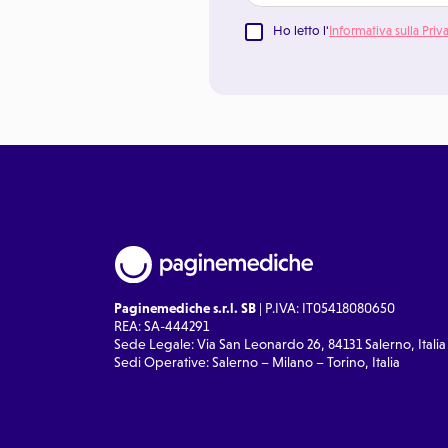
Ho letto l'
Informativa sulla Priv
Paginemediche s.r.l. SB
| P.IVA: IT05418080650
REA: SA-444291
Sede Legale: Via San Leonardo 26, 84131 Salerno, Italia
Sedi Operative: Salerno – Milano – Torino, Italia