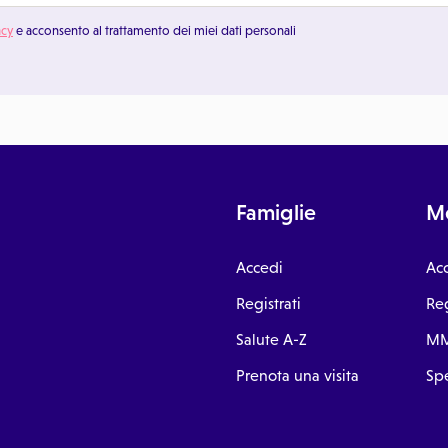
acy
e acconsento al trattamento dei miei dati personali
Famiglie
Me
Accedi
Ac
Registrati
Reg
Salute A-Z
MM
Prenota una visita
Spe