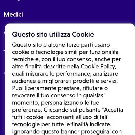
Medici
About
Questo sito utilizza Cookie
Questo sito e alcune terze parti usano
cookie o tecnologie simili per funzionalità
tecniche e, con il tuo consenso, anche per
Le informazioni proposte in questo sito non sono un consulto medico.
altre finalità descritte nella Cookie Policy,
In nessun caso, queste informazioni sostituiscono un consulto, una
quali misurare le performance, analizzare
visita o una diagnosi formulata dal medico. Non si devono considerare
le informazioni disponibili come suggerimenti per la formulazione di
audience e migliorare i prodotti e servizi.
una diagnosi, la determinazione di un trattamento o l'assunzione o
Puoi liberamente prestare, rifiutare o
sospensione di un farmaco senza prima consultare un medico di
medicina generale o uno specialista.
revocare il tuo consenso in qualsiasi
momento, personalizzando le tue
Condizioni di utilizzo
|
Privacy Policy
|
Gestione cookie
Ⓒ 2025 | Tutti i diritti riservati.
preferenze. Cliccando sul pulsante "Accetta
tutti i cookie" acconsenti all'uso di tali
tecnologie per tutte le finalità indicate.
Ignorando questo banner proseguirai con