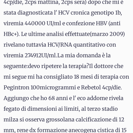
4cp/die, 2cps mattina, 2cps sera) dopo che mi è
stata diagnosticata l' HCV cronica genotipo 1b,
viremia 440000 UI/ml e confezione HBV (anti
HBc+). Le ultime analisi effettuate(marzo 2009)
rivelano tuttavia HCV/RNA quantitativo con
viremia 274912UI/ml.La mia domanda è la
seguente:devo ripetere la terapia?Il dottore che
mi segue mi ha consigliato 18 mesi di terapia con
Pegintron 100microgrammi e Rebetol 4cp/die.
Aggiungo che ho 68 anni e l' eco addome rivela
fegato di dimensioni ai limiti, al terzo stadio
milza si osserva grossolana calcificazione di 12
mm, rene dx formazione anecogena cistica di 15