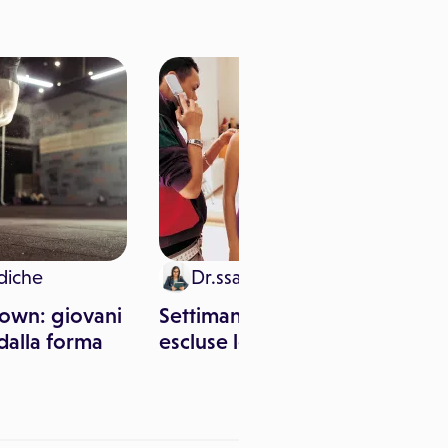
diche
Dr.ssa Silvia Garozzo
down: giovani
Settimana della Moda:
dalla forma
escluse le forme morbide