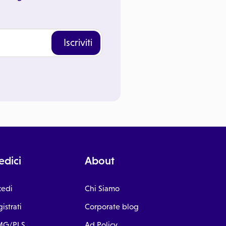
Iscriviti
dici
About
cedi
Chi Siamo
istrati
Corporate blog
G/PLS
Ad Policy