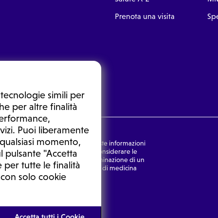
Prenota una visita
Spe
tecnologie simili per
e per altre finalità
 performance,
vizi. Puoi liberamente
n qualsiasi momento,
nsulto medico. In nessun caso, queste informazioni
rmulata dal medico. Non si devono considerare le
l pulsante "Accetta
ulazione di una diagnosi, la determinazione di un
 per tutte le finalità
o senza prima consultare un medico di medicina
 con solo cookie
Ⓒ 2026 | Tutti i diritti riservati.
Accetta tutti i Cookie