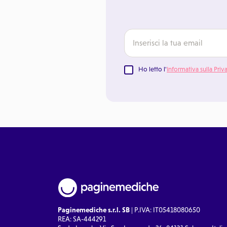
Ho letto l'
Informativa sulla Priv
Paginemediche s.r.l. SB
| P.IVA: IT05418080650
REA: SA-444291