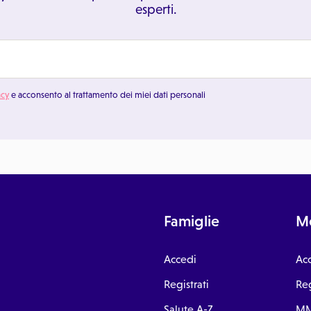
esperti.
acy
e acconsento al trattamento dei miei dati personali
Famiglie
Me
Accedi
Ac
Registrati
Reg
Salute A-Z
MM