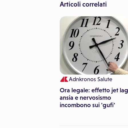
Articoli correlati
sa Silvia Garozzo
Adnkronos Salute
na della Moda:
Ora legale: effetto jet lag
 le forme morbide
ansia e nervosismo
incombono sui 'gufi'