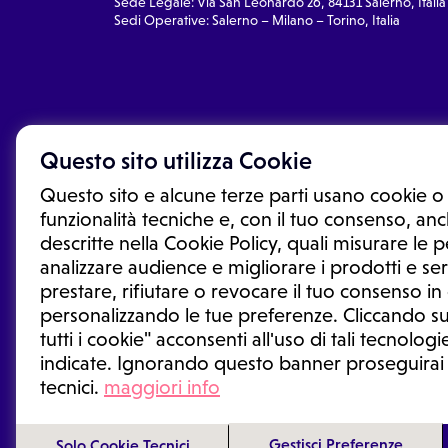
Sede Legale: Via San Leonardo 26, 84131 Salerno, Italia
Sedi Operative: Salerno – Milano – Torino, Italia
Questo sito utilizza Cookie
Questo sito e alcune terze parti usano cookie o 
funzionalità tecniche e, con il tuo consenso, anch
descritte nella Cookie Policy, quali misurare le
analizzare audience e migliorare i prodotti e ser
prestare, rifiutare o revocare il tuo consenso i
Le informazioni proposte in questo sito non sono un co
sostituiscono un consulto, una visita o una diagnosi fo
personalizzando le tue preferenze. Cliccando su
informazioni disponibili come suggerimenti per la form
tutti i cookie" acconsenti all'uso di tali tecnologie
trattamento o l'assunzione o sospensione di un farmac
indicate. Ignorando questo banner proseguirai
generale o uno specialista.
tecnici.
maggiori info
Condizioni di utilizzo
|
Privacy Policy
|
Gestione cookie
Gestisci Preferenze
Solo Cookie Tecnici