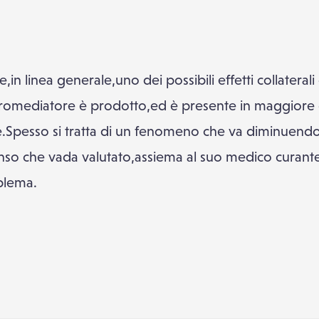
n linea generale,uno dei possibili effetti collaterali d
uromediatore è prodotto,ed è presente in maggiore qu
ale.Spesso si tratta di un fenomeno che va diminuend
enso che vada valutato,assiema al suo medico curant
blema.